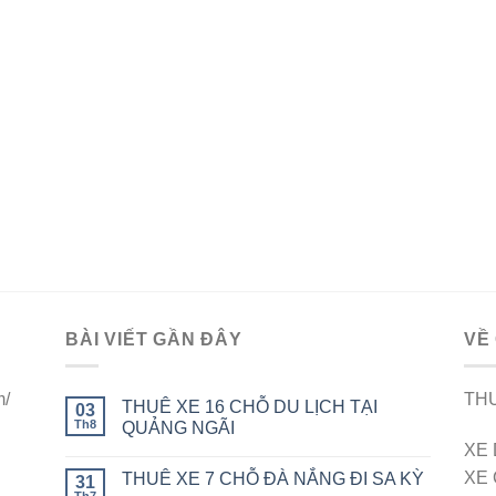
BÀI VIẾT GẦN ĐÂY
VỀ
m/
THU
THUÊ XE 16 CHỖ DU LỊCH TẠI
03
Th8
QUẢNG NGÃI
XE 
XE 
THUÊ XE 7 CHỖ ĐÀ NẮNG ĐI SA KỲ
31