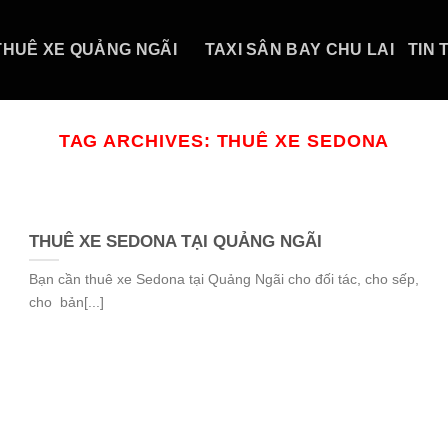
THUÊ XE QUẢNG NGÃI
TAXI SÂN BAY CHU LAI
TIN 
TAG ARCHIVES:
THUÊ XE SEDONA
THUÊ XE SEDONA TẠI QUẢNG NGÃI
Bạn cần thuê xe Sedona tại Quảng Ngãi cho đối tác, cho sếp,
cho bản[...]