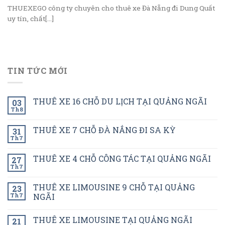
THUEXEGO công ty chuyên cho thuê xe Đà Nẵng đi Dung Quất
uy tín, chất[...]
TIN TỨC MỚI
THUÊ XE 16 CHỖ DU LỊCH TẠI QUẢNG NGÃI
03
Th8
THUÊ XE 7 CHỖ ĐÀ NẮNG ĐI SA KỲ
31
Th7
THUÊ XE 4 CHỖ CÔNG TÁC TẠI QUẢNG NGÃI
27
Th7
THUÊ XE LIMOUSINE 9 CHỖ TẠI QUẢNG
23
Th7
NGÃI
THUÊ XE LIMOUSINE TẠI QUẢNG NGÃI
21