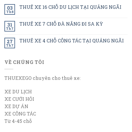
THUÊ XE 16 CHỖ DU LỊCH TẠI QUẢNG NGÃI
03
Th8
THUÊ XE 7 CHỖ ĐÀ NẮNG ĐI SA KỲ
31
Th7
THUÊ XE 4 CHỖ CÔNG TÁC TẠI QUẢNG NGÃI
27
Th7
VỀ CHÚNG TÔI
THUEXEGO chuyên cho thuê xe:
XE DU LỊCH
XE CƯỚI HỎI
XE DỰ ÁN
XE CÔNG TÁC
Từ 4-45 chỗ