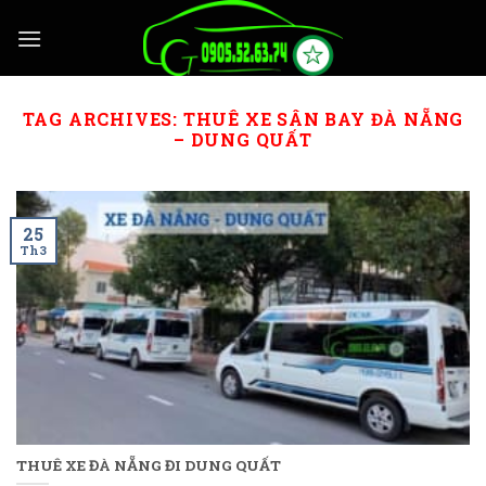
Skip
to
content
TAG ARCHIVES:
THUÊ XE SÂN BAY ĐÀ NẴNG
– DUNG QUẤT
25
Th3
THUÊ XE ĐÀ NẴNG ĐI DUNG QUẤT