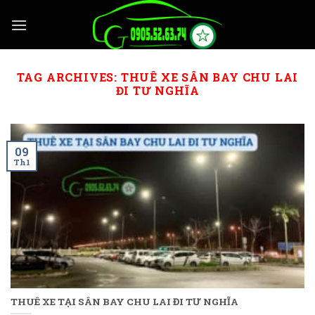
Skip
to
content
TAG ARCHIVES:
THUÊ XE SÂN BAY CHU LAI
ĐI TƯ NGHĨA
09
Th1
THUÊ XE TẠI SÂN BAY CHU LAI ĐI TƯ NGHĨA