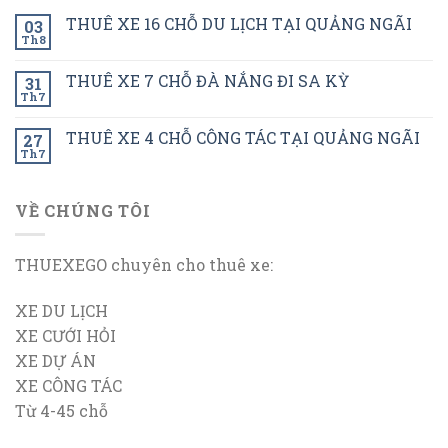
THUÊ XE 16 CHỖ DU LỊCH TẠI QUẢNG NGÃI
03
Th8
THUÊ XE 7 CHỖ ĐÀ NẮNG ĐI SA KỲ
31
Th7
THUÊ XE 4 CHỖ CÔNG TÁC TẠI QUẢNG NGÃI
27
Th7
VỀ CHÚNG TÔI
THUEXEGO chuyên cho thuê xe:
XE DU LỊCH
XE CƯỚI HỎI
XE DỰ ÁN
XE CÔNG TÁC
Từ 4-45 chỗ