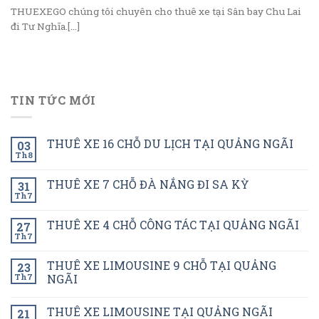
THUEXEGO chúng tôi chuyên cho thuê xe tại Sân bay Chu Lai
đi Tư Nghĩa.[...]
TIN TỨC MỚI
THUÊ XE 16 CHỖ DU LỊCH TẠI QUẢNG NGÃI
03
Th8
THUÊ XE 7 CHỖ ĐÀ NẮNG ĐI SA KỲ
31
Th7
THUÊ XE 4 CHỖ CÔNG TÁC TẠI QUẢNG NGÃI
27
Th7
THUÊ XE LIMOUSINE 9 CHỖ TẠI QUẢNG
23
Th7
NGÃI
THUÊ XE LIMOUSINE TẠI QUẢNG NGÃI
21