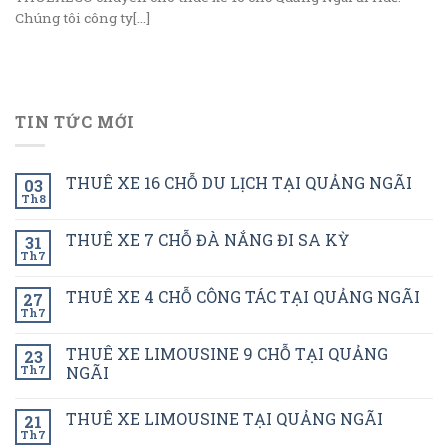
Chúng tôi công ty[...]
TIN TỨC MỚI
THUÊ XE 16 CHỖ DU LỊCH TẠI QUẢNG NGÃI
03
Th8
THUÊ XE 7 CHỖ ĐÀ NẮNG ĐI SA KỲ
31
Th7
THUÊ XE 4 CHỖ CÔNG TÁC TẠI QUẢNG NGÃI
27
Th7
THUÊ XE LIMOUSINE 9 CHỖ TẠI QUẢNG
23
Th7
NGÃI
THUÊ XE LIMOUSINE TẠI QUẢNG NGÃI
21
Th7