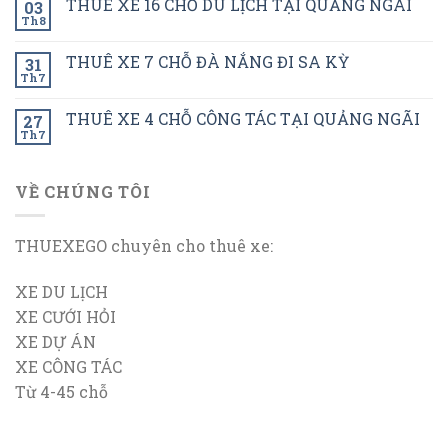
THUÊ XE 16 CHỖ DU LỊCH TẠI QUẢNG NGÃI
03
Th8
THUÊ XE 7 CHỖ ĐÀ NẮNG ĐI SA KỲ
31
Th7
THUÊ XE 4 CHỖ CÔNG TÁC TẠI QUẢNG NGÃI
27
Th7
VỀ CHÚNG TÔI
THUEXEGO chuyên cho thuê xe:
XE DU LỊCH
XE CƯỚI HỎI
XE DỰ ÁN
XE CÔNG TÁC
Từ 4-45 chỗ