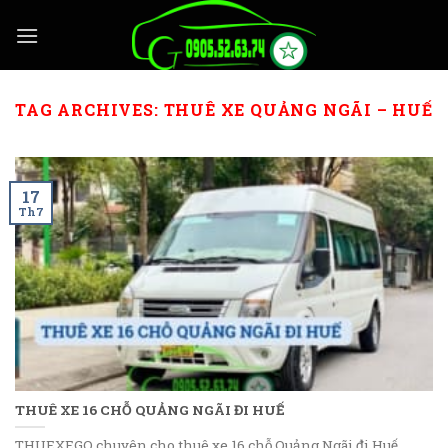
Skip
to
content
TAG ARCHIVES:
THUÊ XE QUẢNG NGÃI – HUẾ
17
Th7
THUÊ XE 16 CHỖ QUẢNG NGÃI ĐI HUẾ
THUEXEGO chuyên cho thuê xe 16 chỗ Quảng Ngãi đi Huế.