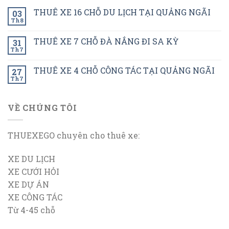
THUÊ XE 16 CHỖ DU LỊCH TẠI QUẢNG NGÃI
03
Th8
THUÊ XE 7 CHỖ ĐÀ NẮNG ĐI SA KỲ
31
Th7
THUÊ XE 4 CHỖ CÔNG TÁC TẠI QUẢNG NGÃI
27
Th7
VỀ CHÚNG TÔI
THUEXEGO chuyên cho thuê xe:
XE DU LỊCH
XE CƯỚI HỎI
XE DỰ ÁN
XE CÔNG TÁC
Từ 4-45 chỗ