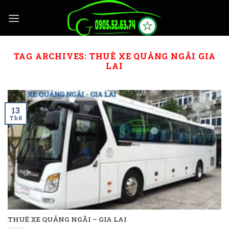
Skip
to
content
TAG ARCHIVES:
THUÊ XE QUẢNG NGÃI GIA
LAI
13
Th8
THUÊ XE QUẢNG NGÃI – GIA LAI