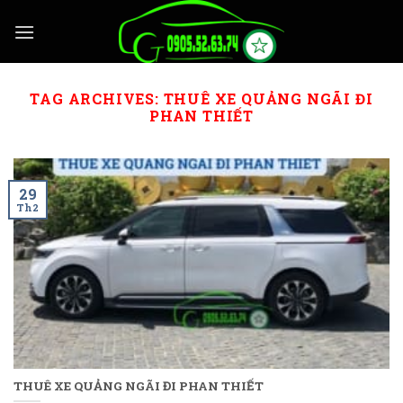
Skip
to
content
TAG ARCHIVES:
THUÊ XE QUẢNG NGÃI ĐI
PHAN THIẾT
29
Th2
THUÊ XE QUẢNG NGÃI ĐI PHAN THIẾT