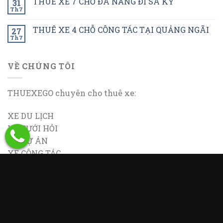
THUÊ XE 7 CHỖ ĐÀ NẮNG ĐI SA KỲ
31
Th7
THUÊ XE 4 CHỖ CÔNG TÁC TẠI QUẢNG NGÃI
27
Th7
VỀ CHÚNG TÔI
THUEXEGO chuyên cho thuê xe:
XE DU LỊCH
XE CƯỚI HỎI
XE DỰ ÁN
XE CÔNG TÁC
Từ 4-45 chỗ
THUEXEGO