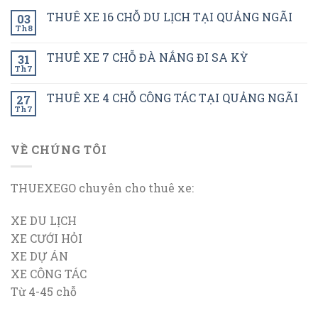
THUÊ XE 16 CHỖ DU LỊCH TẠI QUẢNG NGÃI
03
Th8
THUÊ XE 7 CHỖ ĐÀ NẮNG ĐI SA KỲ
31
Th7
THUÊ XE 4 CHỖ CÔNG TÁC TẠI QUẢNG NGÃI
27
Th7
VỀ CHÚNG TÔI
THUEXEGO chuyên cho thuê xe:
XE DU LỊCH
XE CƯỚI HỎI
XE DỰ ÁN
XE CÔNG TÁC
Từ 4-45 chỗ