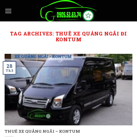
Skip
to
content
TAG ARCHIVES:
THUÊ XE QUẢNG NGÃI ĐI
KONTUM
28
Th3
THUÊ XE QUẢNG NGÃI – KONTUM