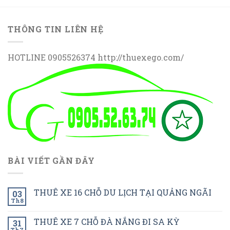
THÔNG TIN LIÊN HỆ
HOTLINE 0905526374 http://thuexego.com/
BÀI VIẾT GẦN ĐÂY
THUÊ XE 16 CHỖ DU LỊCH TẠI QUẢNG NGÃI
03
Th8
THUÊ XE 7 CHỖ ĐÀ NẮNG ĐI SA KỲ
31
Th7