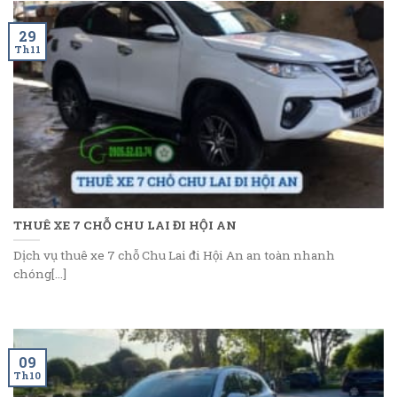
29
Th11
THUÊ XE 7 CHỖ CHU LAI ĐI HỘI AN
Dịch vụ thuê xe 7 chỗ Chu Lai đi Hội An an toàn nhanh
chóng[...]
09
Th10