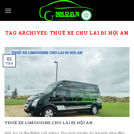
Skip
to
content
TAG ARCHIVES:
THUÊ XE CHU LAI ĐI HỘI AN
01
Th4
THUÊ XE LIMOUSINE CHU LAI ĐI HỘI AN
Hội An là địa điểm nổi tiếng, thu hút nhiều du khách ghé đến