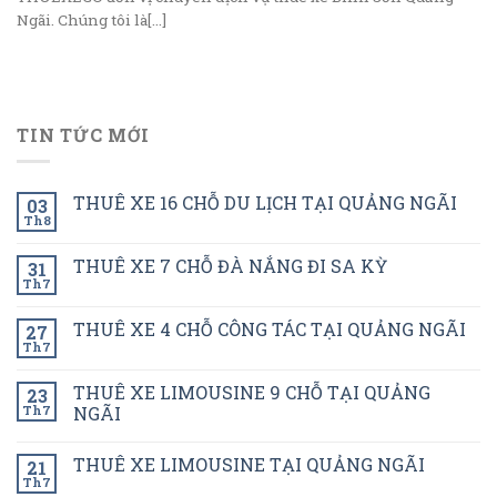
Ngãi. Chúng tôi là[...]
TIN TỨC MỚI
THUÊ XE 16 CHỖ DU LỊCH TẠI QUẢNG NGÃI
03
Th8
THUÊ XE 7 CHỖ ĐÀ NẮNG ĐI SA KỲ
31
Th7
THUÊ XE 4 CHỖ CÔNG TÁC TẠI QUẢNG NGÃI
27
Th7
THUÊ XE LIMOUSINE 9 CHỖ TẠI QUẢNG
23
Th7
NGÃI
THUÊ XE LIMOUSINE TẠI QUẢNG NGÃI
21
Th7