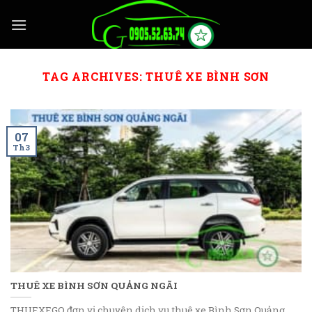
Skip
to
content
TAG ARCHIVES:
THUÊ XE BÌNH SƠN
07
Th3
THUÊ XE BÌNH SƠN QUẢNG NGÃI
THUEXEGO đơn vị chuyên dịch vụ thuê xe Bình Sơn Quảng