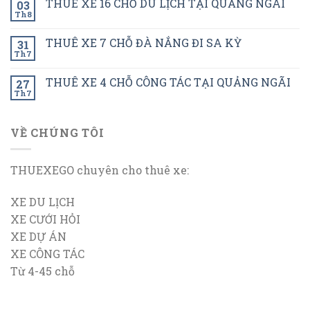
THUÊ XE 16 CHỖ DU LỊCH TẠI QUẢNG NGÃI
03
Th8
THUÊ XE 7 CHỖ ĐÀ NẮNG ĐI SA KỲ
31
Th7
THUÊ XE 4 CHỖ CÔNG TÁC TẠI QUẢNG NGÃI
27
Th7
VỀ CHÚNG TÔI
THUEXEGO chuyên cho thuê xe:
XE DU LỊCH
XE CƯỚI HỎI
XE DỰ ÁN
XE CÔNG TÁC
Từ 4-45 chỗ