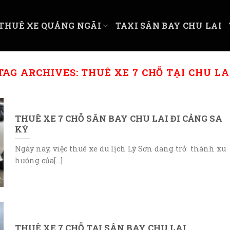
THUÊ XE QUẢNG NGÃI
TAXI SÂN BAY CHU LAI
TAG ARCHIVES:
THUÊ XE 7 CHỖ TẠI CHU LA
THUÊ XE 7 CHỖ SÂN BAY CHU LAI ĐI CẢNG SA
KỲ
Ngày nay, việc thuê xe du lịch Lý Sơn đang trở thành xu
hướng của[...]
THUÊ XE 7 CHỖ TẠI SÂN BAY CHU LAI