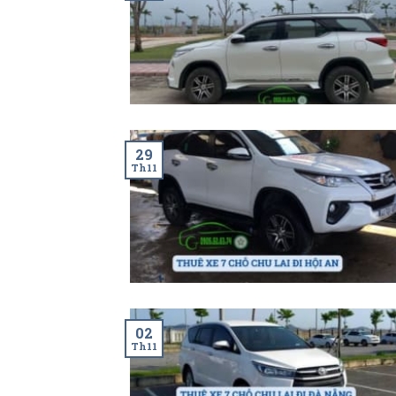
29
Th11
02
Th11