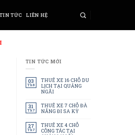
TIN TỨC
LIÊN HỆ
I
TIN TỨC MỚI
THUÊ XE 16 CHỖ DU
03
Th8
LỊCH TẠI QUẢNG
NGÃI
THUÊ XE 7 CHỖ ĐÀ
31
Th7
NẮNG ĐI SA KỲ
THUÊ XE 4 CHỖ
27
Th7
CÔNG TÁC TẠI