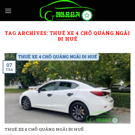
Skip
to
content
TAG ARCHIVES:
THUÊ XE 4 CHỖ QUẢNG NGÃI
ĐI HUẾ
07
Th6
THUÊ XE 4 CHỖ QUẢNG NGÃI ĐI HUẾ