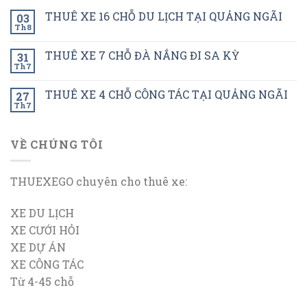
THUÊ XE 16 CHỖ DU LỊCH TẠI QUẢNG NGÃI
03
Th8
THUÊ XE 7 CHỖ ĐÀ NẮNG ĐI SA KỲ
31
Th7
THUÊ XE 4 CHỖ CÔNG TÁC TẠI QUẢNG NGÃI
27
Th7
VỀ CHÚNG TÔI
THUEXEGO chuyên cho thuê xe:
XE DU LỊCH
XE CƯỚI HỎI
XE DỰ ÁN
XE CÔNG TÁC
Từ 4-45 chỗ