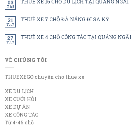
THUÊ XE 16 CHỖ DU LỊCH TẠI QUẢNG NGÃI
03
Th8
THUÊ XE 7 CHỖ ĐÀ NẮNG ĐI SA KỲ
31
Th7
THUÊ XE 4 CHỖ CÔNG TÁC TẠI QUẢNG NGÃI
27
Th7
VỀ CHÚNG TÔI
THUEXEGO chuyên cho thuê xe:
XE DU LỊCH
XE CƯỚI HỎI
XE DỰ ÁN
XE CÔNG TÁC
Từ 4-45 chỗ