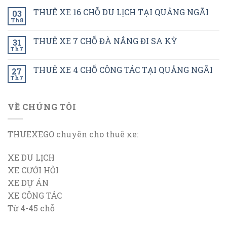
THUÊ XE 16 CHỖ DU LỊCH TẠI QUẢNG NGÃI
03
Th8
THUÊ XE 7 CHỖ ĐÀ NẮNG ĐI SA KỲ
31
Th7
THUÊ XE 4 CHỖ CÔNG TÁC TẠI QUẢNG NGÃI
27
Th7
VỀ CHÚNG TÔI
THUEXEGO chuyên cho thuê xe:
XE DU LỊCH
XE CƯỚI HỎI
XE DỰ ÁN
XE CÔNG TÁC
Từ 4-45 chỗ