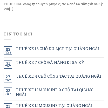
THUEXEGO công ty chuyên phục vụ xe 4 chỗ Đà Nẵng đi Sa Kỳ.
Với[...]
TIN TỨC MỚI
THUÊ XE 16 CHỖ DU LỊCH TẠI QUẢNG NGÃI
03
Th8
THUÊ XE 7 CHỖ ĐÀ NẮNG ĐI SA KỲ
31
Th7
THUÊ XE 4 CHỖ CÔNG TÁC TẠI QUẢNG NGÃI
27
Th7
THUÊ XE LIMOUSINE 9 CHỖ TẠI QUẢNG
23
Th7
NGÃI
THUÊ XE LIMOUSINE TẠI QUẢNG NGÃI
21