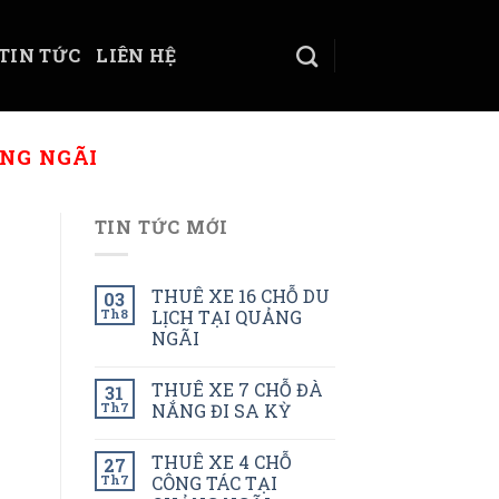
TIN TỨC
LIÊN HỆ
ẢNG NGÃI
TIN TỨC MỚI
THUÊ XE 16 CHỖ DU
03
Th8
LỊCH TẠI QUẢNG
NGÃI
THUÊ XE 7 CHỖ ĐÀ
31
Th7
NẮNG ĐI SA KỲ
THUÊ XE 4 CHỖ
27
Th7
CÔNG TÁC TẠI